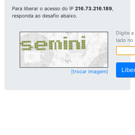
Para liberar o acesso
do IP
216.73.216.189
,
responda ao desafio abaixo.
Digite 
lado no
[trocar imagem]