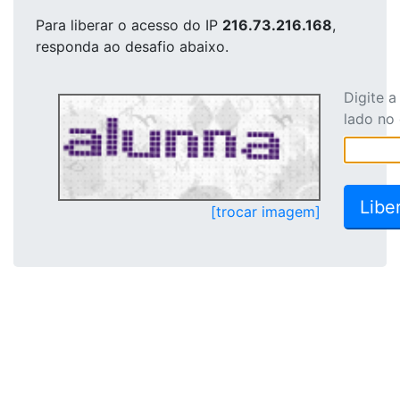
Para liberar o acesso
do IP
216.73.216.168
,
responda ao desafio abaixo.
Digite 
lado no
[trocar imagem]