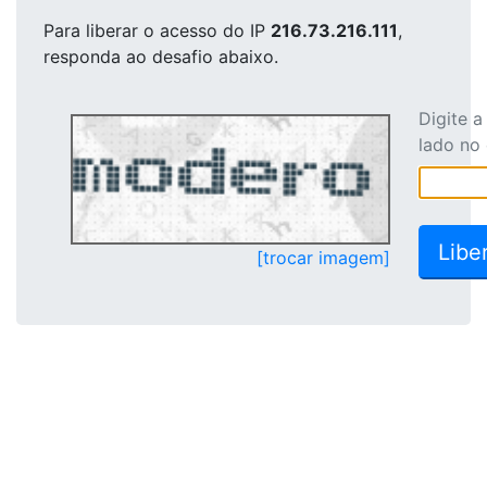
Para liberar o acesso
do IP
216.73.216.111
,
responda ao desafio abaixo.
Digite 
lado no
[trocar imagem]