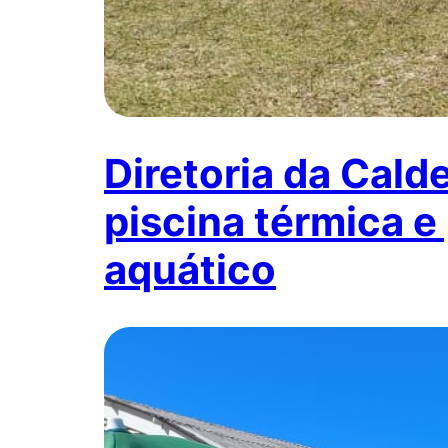
Diretoria da Cald
piscina térmica 
aquático