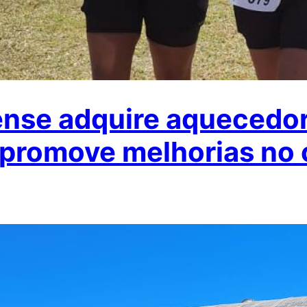
ense adquire aquecedore
e promove melhorias no