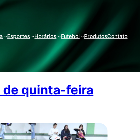
ra
Esportes
Horários
Futebol
Produtos
Contato
de quinta-feira