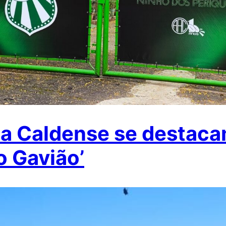
a Caldense se destaca
o Gavião’