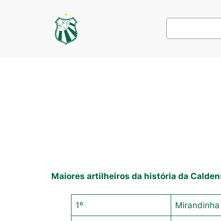
Pular
para
Pesquisar
o
conteúdo
Maiores artilheiros da história da Calde
1º
Mirandinha