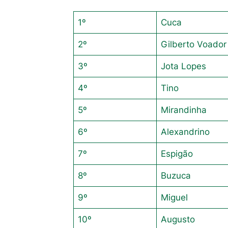
1º
Cuca
2º
Gilberto Voador
3º
Jota Lopes
4º
Tino
5º
Mirandinha
6º
Alexandrino
7º
Espigão
8º
Buzuca
9º
Miguel
10º
Augusto