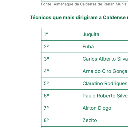
Fonte: Almanaque da Caldense de Renan Muniz
Técnicos que mais dirigiram a Caldense n
1º
Juquita
2º
Fubá
3º
Carlos Alberto Silv
4º
Arnaldo Ciro Gonça
5º
Claudino Rodrigues
6º
Paulo Roberto Silve
7º
Airton Diogo
8º
Zezito