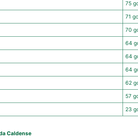
75 g
71 go
o
70 g
64 g
64 g
64 g
62 g
57 g
23 g
 da Caldense