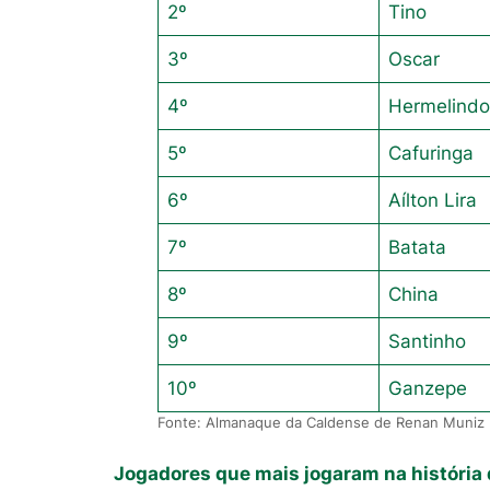
2º
Tino
3º
Oscar
4º
Hermelind
5º
Cafuringa
6º
Aílton Lira
7º
Batata
8º
China
9º
Santinho
10º
Ganzepe
Fonte: Almanaque da Caldense de Renan Muniz
Jogadores que mais jogaram na história