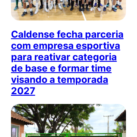
Caldense fecha parceria
com empresa esportiva
para reativar categoria
de base e formar time
visando a temporada
2027