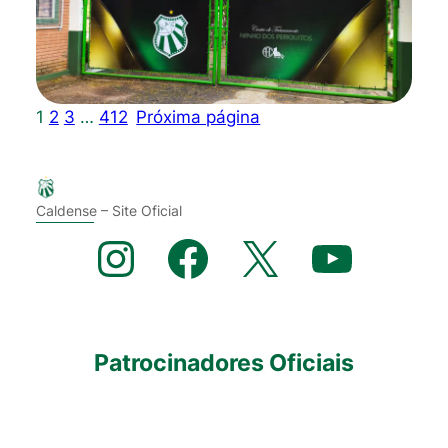
1
2
3
…
412
Próxima página
Caldense – Site Oficial
Instagram
Facebook
X
YouTube
Patrocinadores Oficiais