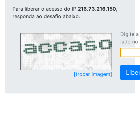
Para liberar o acesso
do IP
216.73.216.150
,
responda ao desafio abaixo.
Digite 
lado no
[trocar imagem]