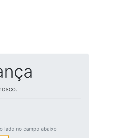
ança
nosco.
ao lado no campo abaixo