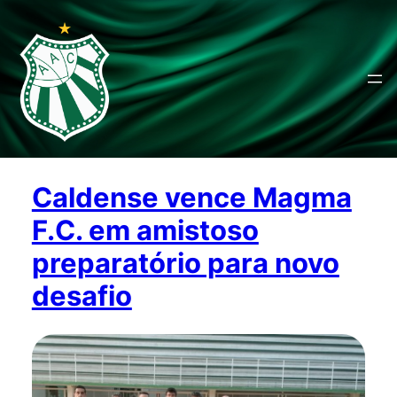
Caldense vence Magma
F.C. em amistoso
preparatório para novo
desafio