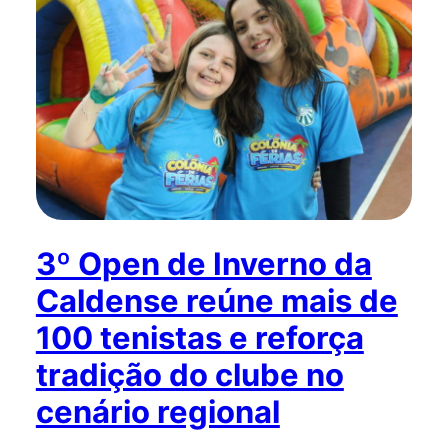
3º Open de Inverno da
Caldense reúne mais de
100 tenistas e reforça
tradição do clube no
cenário regional