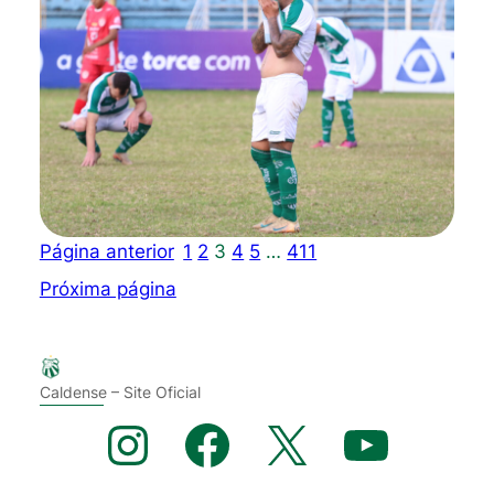
Página anterior
1
2
3
4
5
…
411
Próxima página
Caldense – Site Oficial
Instagram
Facebook
X
YouTube