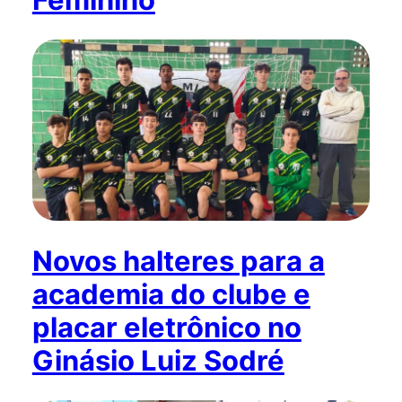
Novos halteres para a
academia do clube e
placar eletrônico no
Ginásio Luiz Sodré