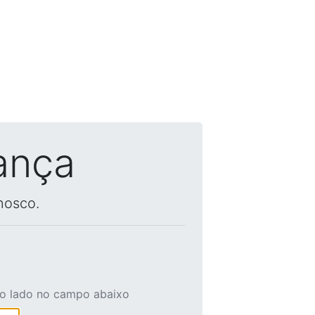
ança
nosco.
ao lado no campo abaixo