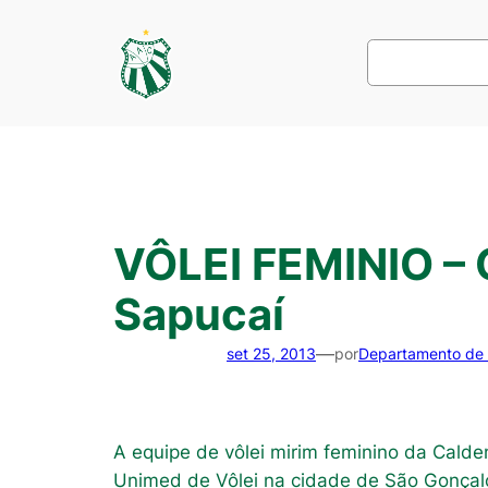
Pular
para
Pesquisar
o
conteúdo
VÔLEI FEMINIO –
Sapucaí
—
set 25, 2013
por
Departamento de
A equipe de vôlei mirim feminino da Calde
Unimed de Vôlei na cidade de São Gonçalo