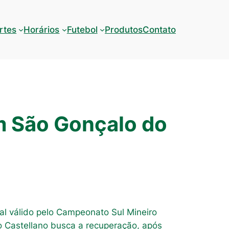
rtes
Horários
Futebol
Produtos
Contato
m São Gonçalo do
al válido pelo Campeonato Sul Mineiro
 Castellano busca a recuperação, após