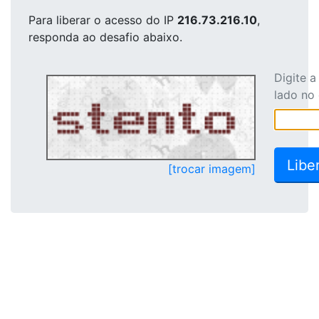
Para liberar o acesso
do IP
216.73.216.10
,
responda ao desafio abaixo.
Digite 
lado no
[trocar imagem]