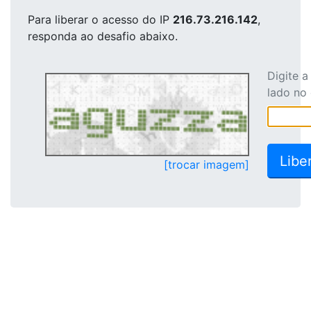
Para liberar o acesso
do IP
216.73.216.142
,
responda ao desafio abaixo.
Digite 
lado no
[trocar imagem]