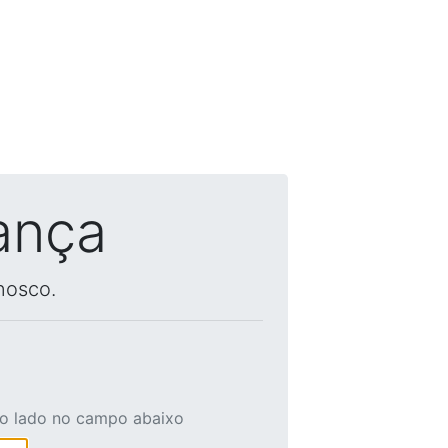
ança
nosco.
ao lado no campo abaixo