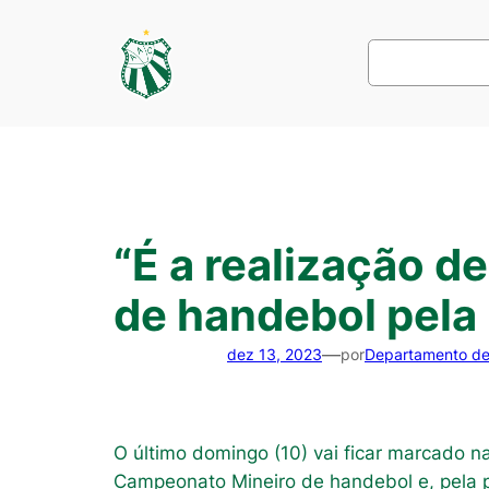
Pular
para
Pesquisar
o
conteúdo
“É a realização 
de handebol pela 
—
dez 13, 2023
por
Departamento d
O último domingo (10) vai ficar marcado n
Campeonato Mineiro de handebol e, pela pr