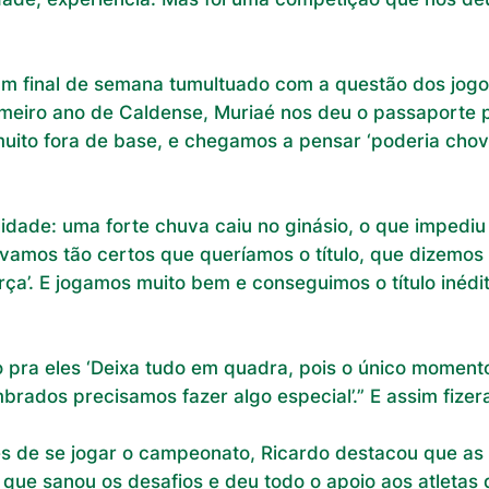
 final de semana tumultuado com a questão dos jogos, 
imeiro ano de Caldense, Muriaé nos deu o passaporte p
ito fora de base, e chegamos a pensar ‘poderia chover
idade: uma forte chuva caiu no ginásio, o que impediu 
távamos tão certos que queríamos o título, que dizemo
ça’. E jogamos muito bem e conseguimos o título inédi
lo pra eles ‘Deixa tudo em quadra, pois o único momen
rados precisamos fazer algo especial’.” E assim fize
s de se jogar o campeonato, Ricardo destacou que as 
que sanou os desafios e deu todo o apoio aos atletas