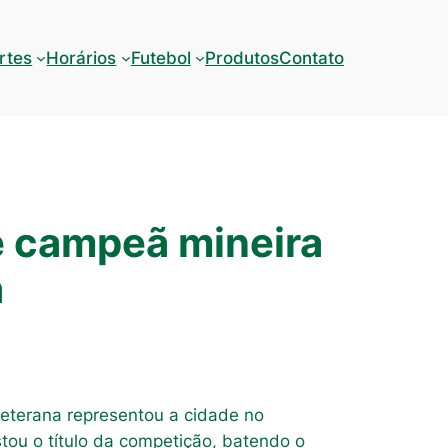
rtes
Horários
Futebol
Produtos
Contato
é campeã mineira
a
Veterana representou a cidade no
tou o título da competição, batendo o