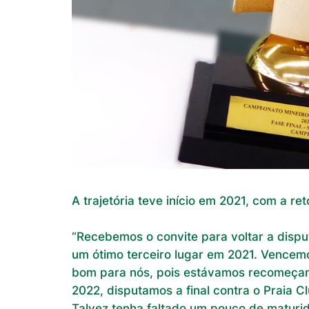
A trajetória teve início em 2021, com a 
“Recebemos o convite para voltar a disp
um ótimo terceiro lugar em 2021. Vencemos
bom para nós, pois estávamos recomeçand
2022, disputamos a final contra o Praia C
Talvez tenha faltado um pouco de maturi