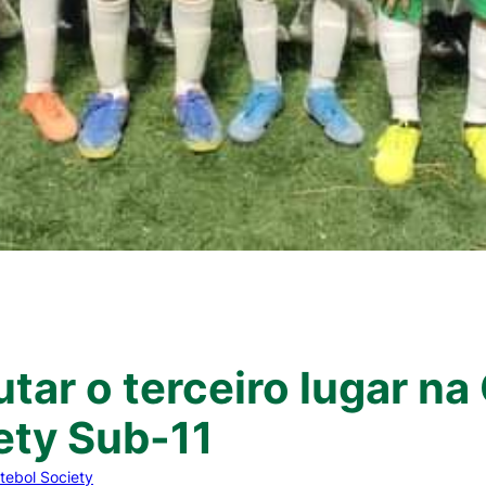
utar o terceiro lugar n
ety Sub-11
tebol Society