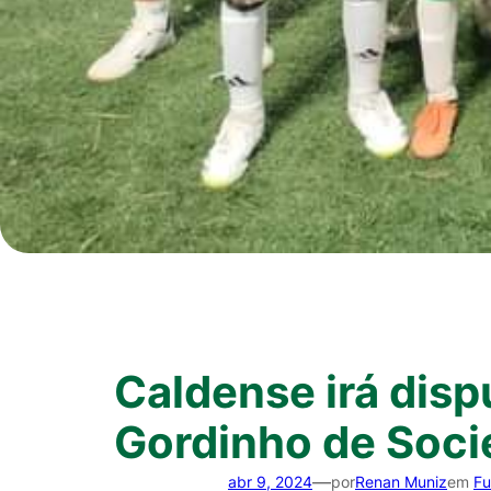
Caldense irá disp
Gordinho de Soci
—
abr 9, 2024
por
Renan Muniz
em
Fu