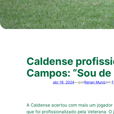
Caldense profiss
Campos: “Sou de 
—
abr 18, 2024
por
Renan Muniz
em
F
A Caldense acertou com mais um jogador 
que foi profissionalizado pela Veterana. 