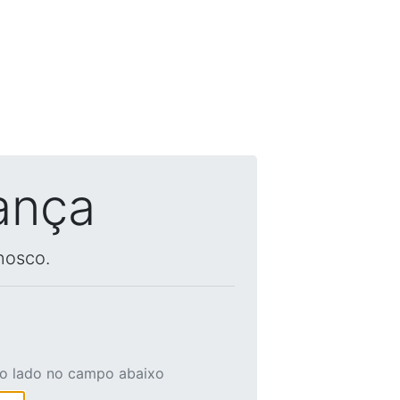
ança
nosco.
ao lado no campo abaixo