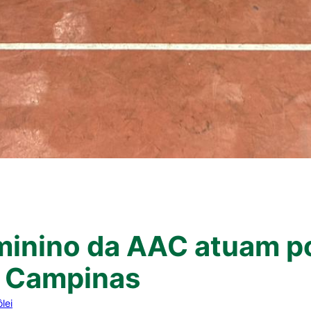
eminino da AAC atuam p
e Campinas
lei