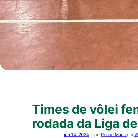
Times de vôlei f
rodada da Liga d
—
jun 14, 2024
por
Renan Muniz
em
Vô