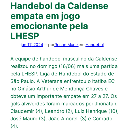
Handebol da Caldense
empata em jogo
emocionante pela
LHESP
—
jun 17, 2024
por
Renan Muniz
em
Handebol
A equipe de handebol masculino da Caldense
realizou no domingo (16/06) mais uma partida
pela LHESP, Liga de Handebol do Estado de
São Paulo. A Veterana enfrentou o Itatiba EC
no Ginásio Arthur de Mendonça Chaves e
obteve um importante empate em 27 a 27. Os
gols alviverdes foram marcados por Jhonatan,
Claudemir (4), Leandro (2), Luiz Henrique (10),
José Mauro (3), João Amoreli (3) e Conrado
(4).