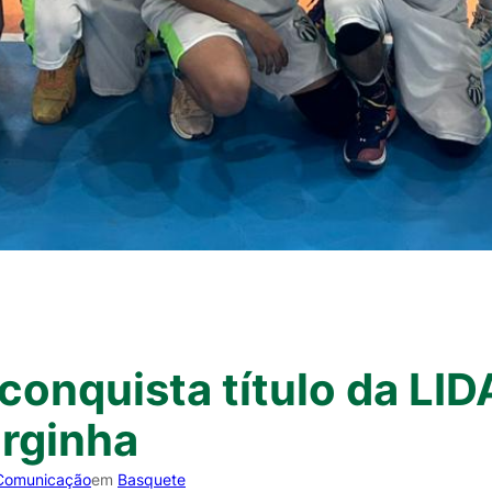
conquista título da LI
rginha
Comunicação
em
Basquete