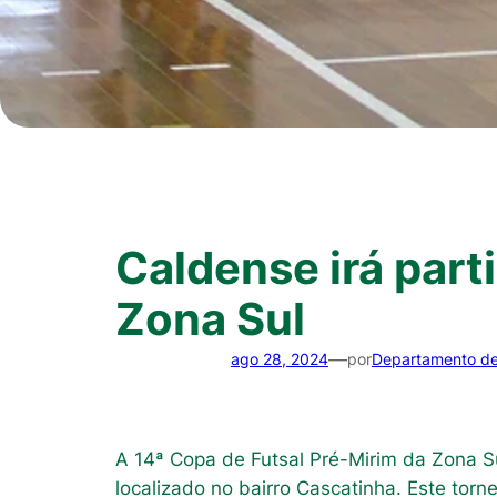
Caldense irá part
Zona Sul
—
ago 28, 2024
por
Departamento d
A 14ª Copa de Futsal Pré-Mirim da Zona S
localizado no bairro Cascatinha. Este torn