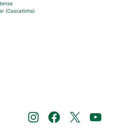
ldense
ar (Cascatinha)
Instagram
Facebook
X
YouTube