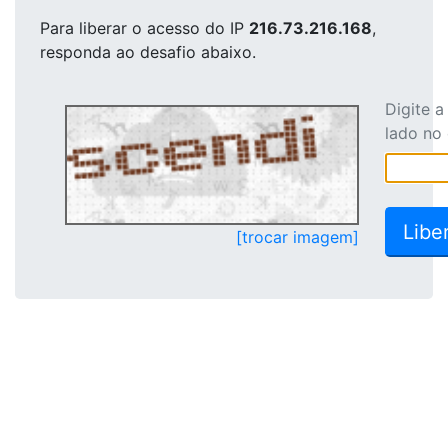
Para liberar o acesso
do IP
216.73.216.168
,
responda ao desafio abaixo.
Digite 
lado no
[trocar imagem]