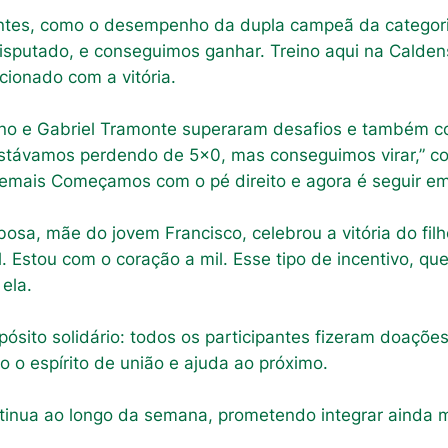
es, como o desempenho da dupla campeã da categoria
disputado, e conseguimos ganhar. Treino aqui na Caldens
cionado com a vitória.
no e Gabriel Tramonte superaram desafios e também conq
távamos perdendo de 5×0, mas conseguimos virar,” con
emais Começamos com o pé direito e agora é seguir em f
bosa, mãe do jovem Francisco, celebrou a vitória do fil
. Estou com o coração a mil. Esse tipo de incentivo, qu
ela.
sito solidário: todos os participantes fizeram doações 
o o espírito de união e ajuda ao próximo.
tinua ao longo da semana, prometendo integrar ainda m