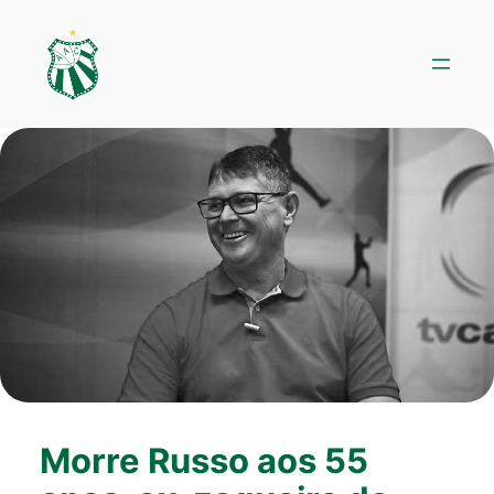
Pular
para
o
conteúdo
Morre Russo aos 55