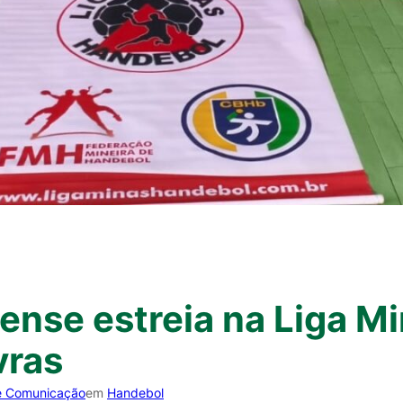
ense estreia na Liga M
vras
e Comunicação
em
Handebol