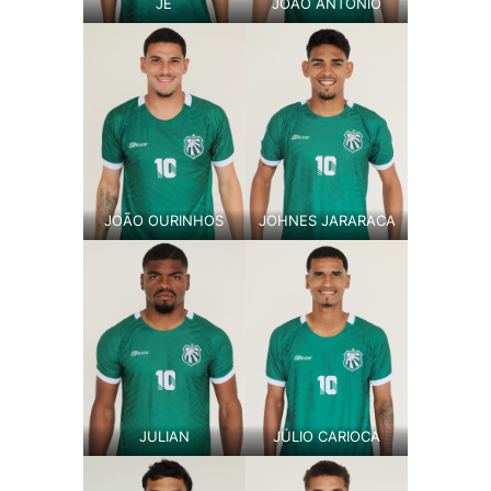
JÉ
JOÃO ANTÔNIO
JOÃO OURINHOS
JOHNES JARARACA
JULIAN
JÚLIO CARIOCA