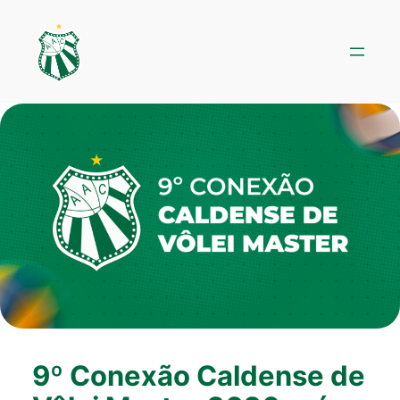
Pular
para
o
conteúdo
9º Conexão Caldense de