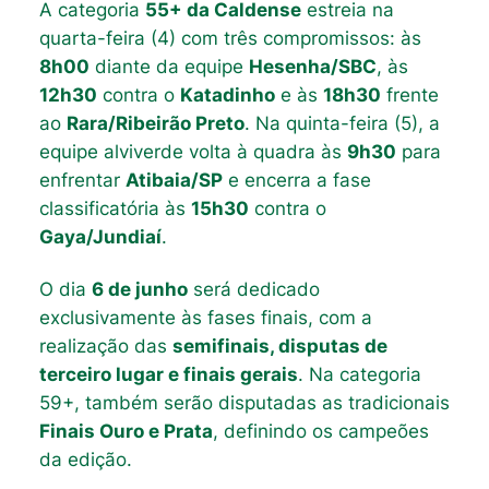
A categoria
55+ da Caldense
estreia na
quarta-feira (4) com três compromissos: às
8h00
diante da equipe
Hesenha/SBC
, às
12h30
contra o
Katadinho
e às
18h30
frente
ao
Rara/Ribeirão Preto
. Na quinta-feira (5), a
equipe alviverde volta à quadra às
9h30
para
enfrentar
Atibaia/SP
e encerra a fase
classificatória às
15h30
contra o
Gaya/Jundiaí
.
O dia
6 de junho
será dedicado
exclusivamente às fases finais, com a
realização das
semifinais, disputas de
terceiro lugar e finais gerais
. Na categoria
59+, também serão disputadas as tradicionais
Finais Ouro e Prata
, definindo os campeões
da edição.