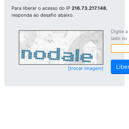
Para liberar o acesso
do IP
216.73.217.148
,
responda ao desafio abaixo.
Digite 
lado no
[trocar imagem]