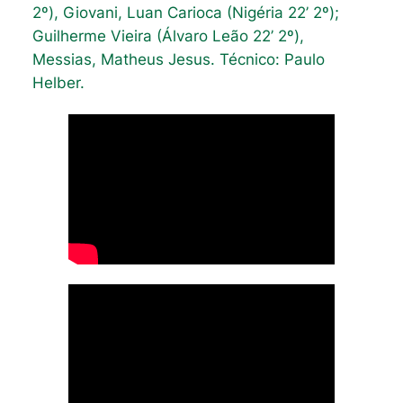
2º), Giovani, Luan Carioca (Nigéria 22’ 2º);
Guilherme Vieira (Álvaro Leão 22’ 2º),
Messias, Matheus Jesus. Técnico: Paulo
Helber.