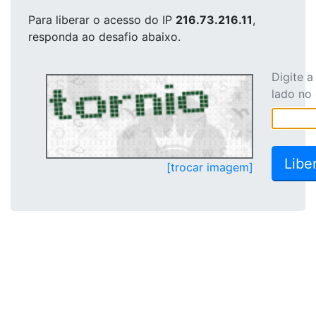
Para liberar o acesso
do IP
216.73.216.11
,
responda ao desafio abaixo.
Digite 
lado no
[trocar imagem]