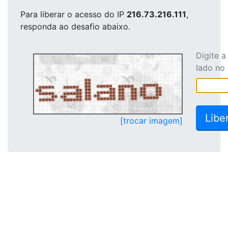
Para liberar o acesso
do IP
216.73.216.111
,
responda ao desafio abaixo.
Digite 
lado no
[trocar imagem]