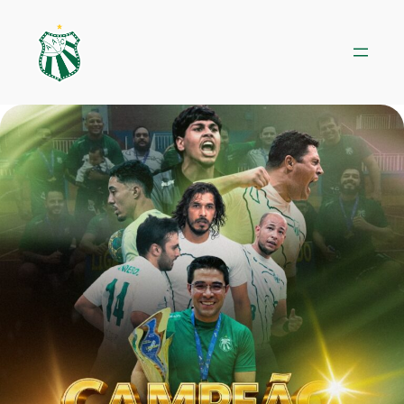
Pular
para
o
conteúdo