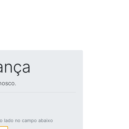
ança
nosco.
ao lado no campo abaixo