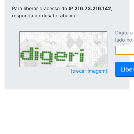
Para liberar o acesso
do IP
216.73.216.142
,
responda ao desafio abaixo.
Digite 
lado no
[trocar imagem]