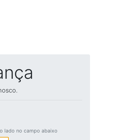
ança
nosco.
ao lado no campo abaixo