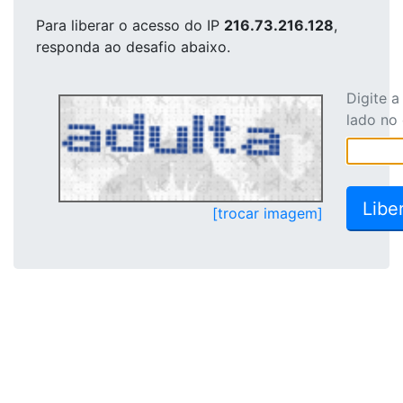
Para liberar o acesso
do IP
216.73.216.128
,
responda ao desafio abaixo.
Digite 
lado no
[trocar imagem]