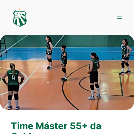
Pular
para
o
conteúdo
Time Máster 55+ da