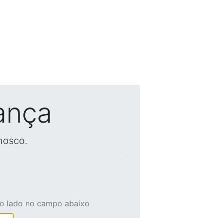
ança
nosco.
ao lado no campo abaixo