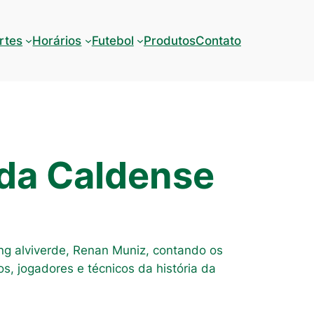
rtes
Horários
Futebol
Produtos
Contato
da Caldense
eting alviverde, Renan Muniz, contando os
s, jogadores e técnicos da história da