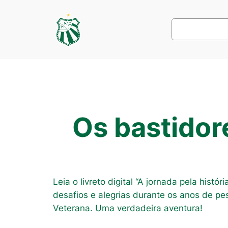
Pular
para
Pesquisar
o
conteúdo
Os bastido
Leia o livreto digital “A jornada pela hist
desafios e alegrias durante os anos de pes
Veterana. Uma verdadeira aventura!