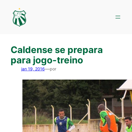
Pular
para
o
conteúdo
Caldense se prepara
para jogo-treino
—
jan 19, 2016
por