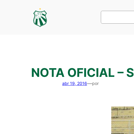
Pular
para
Pesquisar
o
conteúdo
NOTA OFICIAL – S
—
abr 19, 2016
por