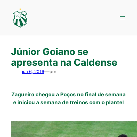
Pular
para
o
conteúdo
Júnior Goiano se
apresenta na Caldense
—
jun 6, 2016
por
Zagueiro chegou a Poços no final de semana
e iniciou a semana de treinos com o plantel