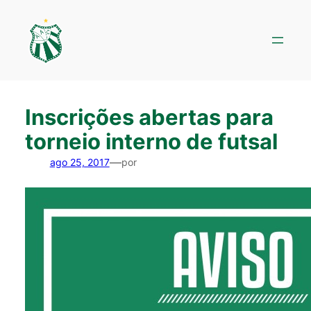
Pular
para
o
conteúdo
Inscrições abertas para
torneio interno de futsal
—
ago 25, 2017
por