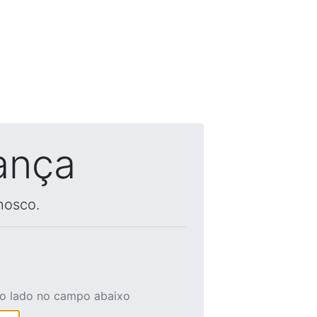
ança
nosco.
ao lado no campo abaixo