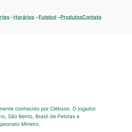
rtes
Horários
Futebol
Produtos
Contato
rmente conhecido por Clébson. O jogador
mo, São Bento, Brasil de Pelotas e
mpeonato Mineiro.