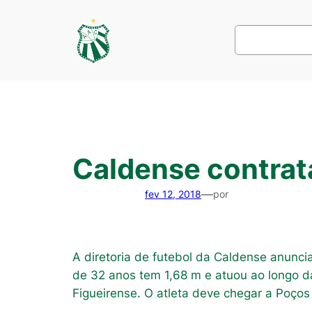
Pular
para
Pesquisar
o
conteúdo
Caldense contrat
—
fev 12, 2018
por
A diretoria de futebol da Caldense anunc
de 32 anos tem 1,68 m e atuou ao longo da 
Figueirense. O atleta deve chegar a Poços