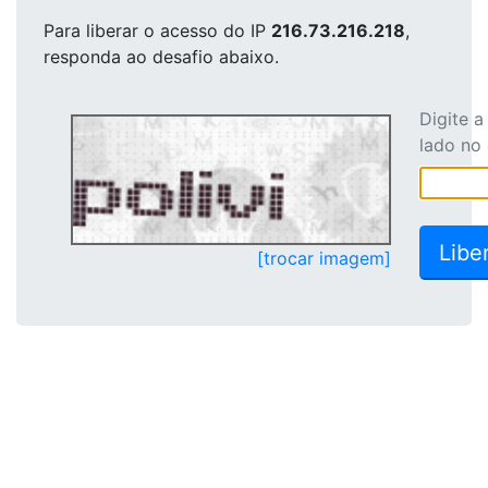
Para liberar o acesso
do IP
216.73.216.218
,
responda ao desafio abaixo.
Digite 
lado no
[trocar imagem]