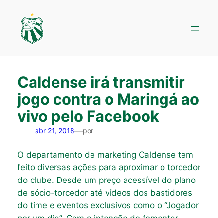
Pular
para
o
conteúdo
Caldense irá transmitir
jogo contra o Maringá ao
vivo pelo Facebook
—
abr 21, 2018
por
O departamento de marketing Caldense tem
feito diversas ações para aproximar o torcedor
do clube. Desde um preço acessível do plano
de sócio-torcedor até vídeos dos bastidores
do time e eventos exclusivos como o “Jogador
por um dia”. Com a intenção de fomentar