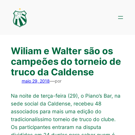
Pular
para
o
conteúdo
Wiliam e Walter são os
campeões do torneio de
truco da Caldense
—
maio 29, 2018
por
Na noite de terça-feira (29), o Piano’s Bar, na
sede social da Caldense, recebeu 48
associados para mais uma edição do
tradicionalíssimo torneio de truco do clube.
Os participantes entraram na disputa
divididos em 24 duplas para saber quem é