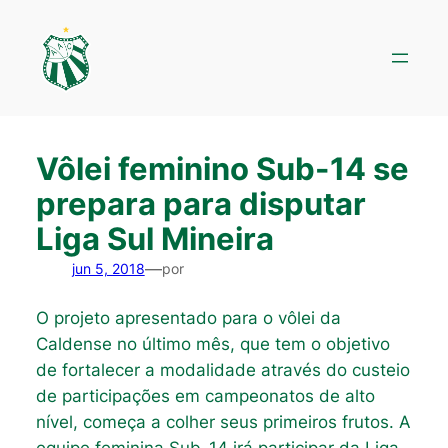
Pular
para
o
conteúdo
Vôlei feminino Sub-14 se
prepara para disputar
Liga Sul Mineira
—
jun 5, 2018
por
O projeto apresentado para o vôlei da
Caldense no último mês, que tem o objetivo
de fortalecer a modalidade através do custeio
de participações em campeonatos de alto
nível, começa a colher seus primeiros frutos. A
equipe feminina Sub-14 irá participar da Liga